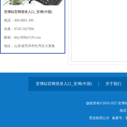
安博站官网登录入口_安博(中国)
电话：400-8881-399
传真：0530-5427666
邮箱：tbly2008@126.com
地址：山东省菏泽市牡丹区大黄集
安博站官网登录入口_安博(中国)
|
关于我们
版权所有©2019-2025 
电话：
营业执照公示
备案号：