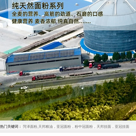
热门关键词：
菏泽面粉,天邦粮油，亚冠面粉，粉中冠面粉，天邦挂面，亚冠挂面