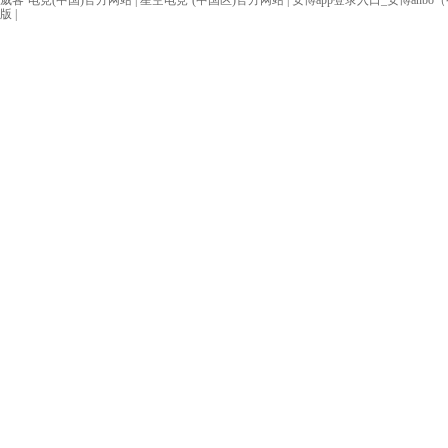
威客·电竞(中国)官方网站
|
星空电竞·(中国区)官方网站
|
安博app登录入口_安博anbo
版
|